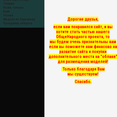
Техника
Ножи, топоры
Азия
Разное
Дорогие друзья,
Модели по Ожиганову
Праздники, обереги
если вам понравился сайт, и вы
хотите стать частью нашего
ОбщеНародного проекта, то
мы
будем очень признательны вам
если вы поможете нам финасово на
развитие сайта и покупки
дополнительного места на "облаке
для размещения моделей!
Только благодаря Вам
мы существуем!
Спасибо.