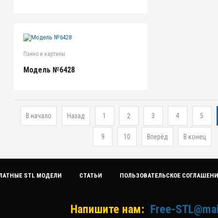
Панно и картины
Модель №6428
В начало
Назад
1
2
3
4
5
9
10
Вперёд
В конец
ЛАТНЫЕ STL МОДЕЛИ
СТАТЬИ
ПОЛЬЗОВАТЕЛЬСКОЕ СОГЛАШЕН
Напишите нам:
Free-STL@mai