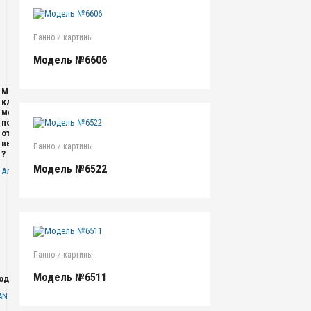
Панно и картины
Модель №6606
Модельки
класные.А
можно
по
отдельности
выложить
Панно и картины
?
Модель №6522
Алексей
Панно и картины
Модель №6511
одаря
AN