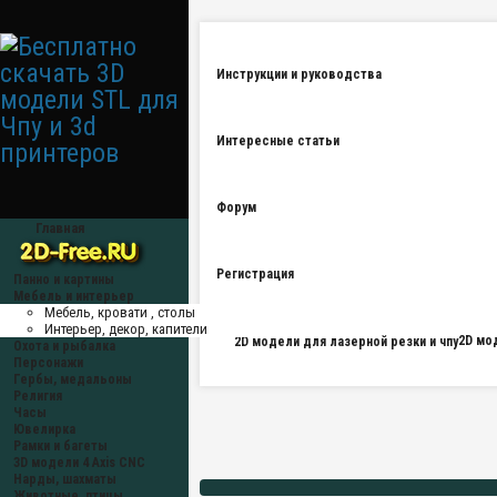
Инструкции и руководства
Интересные статьи
Форум
Главная
Регистрация
Панно и картины
Мебель и интерьер
Мебель, кровати , столы
Интерьер, декор, капители
2D мо
Охота и рыбалка
Персонажи
Гербы, медальоны
Религия
Часы
Ювелирка
Рамки и багеты
3D модели 4 Axis CNC
Нарды, шахматы
Животные, птицы