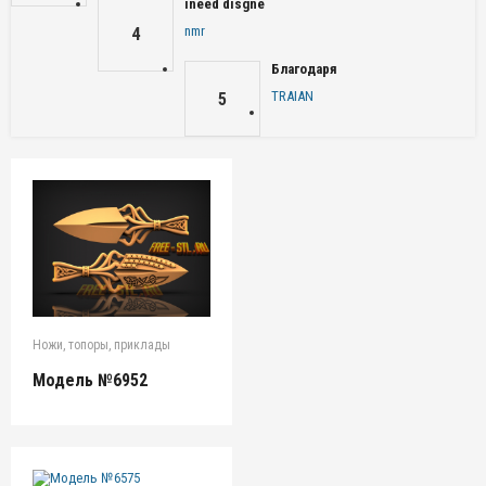
ineed disgne
nmr
4
Благодаря
TRAIAN
5
Ножи, топоры, приклады
Модель №6952