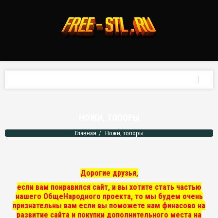
НОЖИ, ТОПОРЫ
Главная
Ножи, топоры
Дорогие друзья,
если вам понравился сайт, и вы хотите стать частью
нашего ОбщеНародного проекта, то мы
будем очень
признательны вам если вы поможете нам финасово на
развитие сайта и покупки дополнительного места на