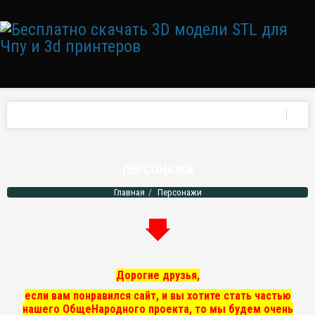
ПЕРСОНАЖИ
Главная
Персонажи
Дорогие друзья,
если вам понравился сайт, и вы хотите стать частью
нашего ОбщеНародного проекта, то мы
будем очень