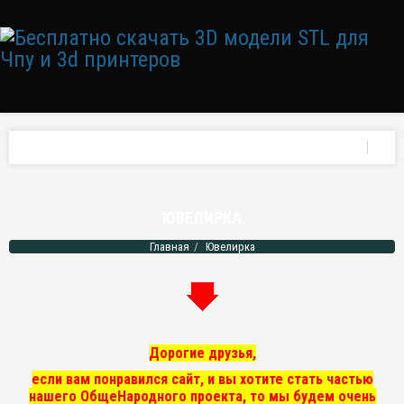
ЮВЕЛИРКА
Главная
Ювелирка
Дорогие друзья,
если вам понравился сайт, и вы хотите стать частью
нашего ОбщеНародного проекта, то мы
будем очень