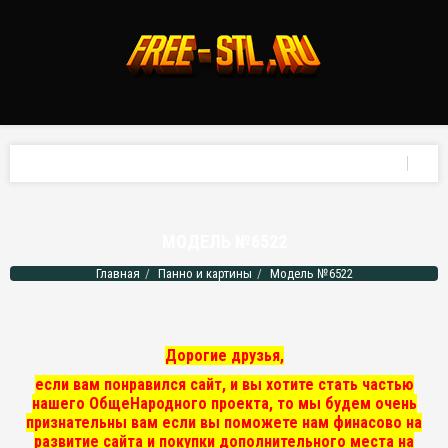
МОДЕЛЬ №6522
Главная
Панно и картины
Модель №6522
Дорогие друзья,
если вам понравился сайт, и вы хотите стать частью
нашего ОбщеНародного проекта, то мы
будем очень
признательны вам если вы поможете нам финасово на
развитие сайта и покупки дополнительного места на