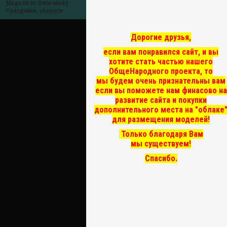
Модели по Ожиганову
Праздники, обереги
Дорогие друзья,
если вам понравился сайт, и вы
хотите стать частью нашего
ОбщеНародного проекта, то
мы
будем очень признательны вам
если вы поможете нам финасово на
развитие сайта и покупки
дополнительного места на "облаке
для размещения моделей!
Только благодаря Вам
мы существуем!
Спасибо.