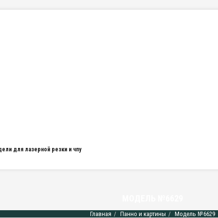
дели для лазерной резки и чпу
МОДЕЛЬ №6629
Главная
Панно и картины
Модель №6629