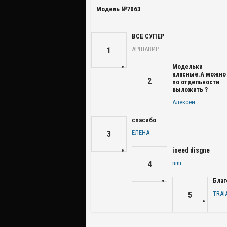
Модель №7063
ВСЕ СУПЕР
АРШАВИР
1
Модельки
класные.А можно
2
по отдельности
выложить ?
Алексей
спасибо
ЕЛЕНА
3
ineed disgne
nmr
4
Благ
TRAI
5