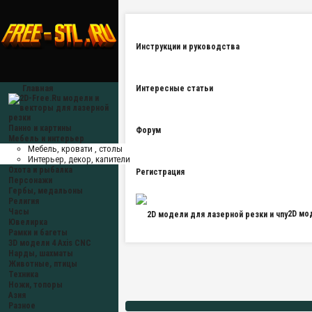
Инструкции и руководства
Главная
Интересные статьи
Панно и картины
Форум
Мебель и интерьер
Мебель, кровати , столы
Интерьер, декор, капители
Охота и рыбалка
Регистрация
Персонажи
Гербы, медальоны
Религия
Часы
2D мо
Ювелирка
Рамки и багеты
3D модели 4 Axis CNC
Нарды, шахматы
Животные, птицы
Техника
Ножи, топоры
Азия
Разное