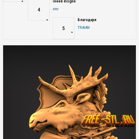
ineed disgne
nmr
4
Благодаря
TRAIAN
5