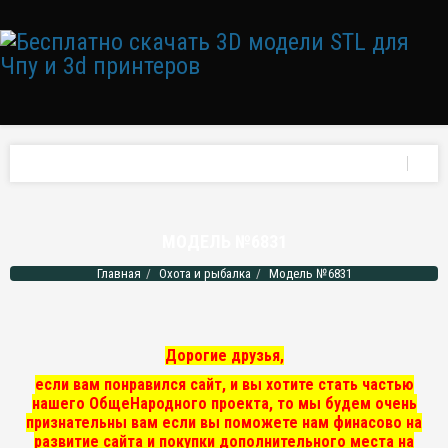
МОДЕЛЬ №6831
Главная
Охота и рыбалка
Модель №6831
Дорогие друзья,
если вам понравился сайт, и вы хотите стать частью
нашего ОбщеНародного проекта, то мы
будем очень
признательны вам если вы поможете нам финасово на
развитие сайта и покупки дополнительного места на