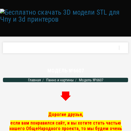
МОДЕЛЬ №6607
Главная
Панно и картины
Модель №6607
Дорогие друзья,
если вам понравился сайт, и вы хотите стать частью
нашего ОбщеНародного проекта, то мы
будем очень