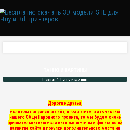
ПАННО И КАРТИНЫ
Главная
Панно и картины
Дорогие друзья,
если вам понравился сайт, и вы хотите стать частью
нашего ОбщеНародного проекта, то мы
будем очень
признательны вам если вы поможете нам финасово на
развитие сайта и покупки дополнительного места на