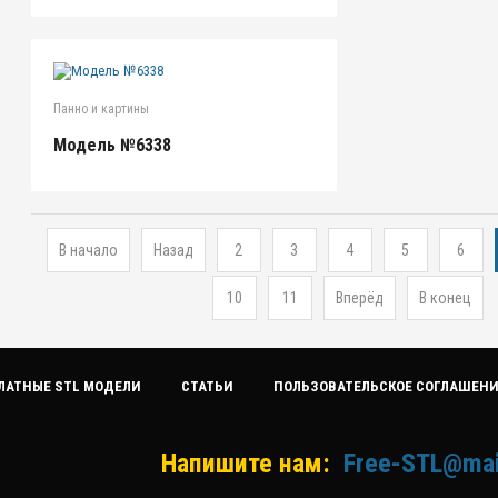
Панно и картины
Модель №6338
В начало
Назад
2
3
4
5
6
10
11
Вперёд
В конец
ЛАТНЫЕ STL МОДЕЛИ
СТАТЬИ
ПОЛЬЗОВАТЕЛЬСКОЕ СОГЛАШЕН
Напишите нам:
Free-STL@mai