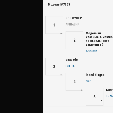
Модель №7063
ВСЕ СУПЕР
АРШАВИР
1
Модельки
класные.А можно
2
по отдельности
выложить ?
Алексей
спасибо
ЕЛЕНА
3
ineed disgne
nmr
4
Благ
TRAI
5