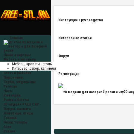
Инструкции и руководства
Главная
Интересные статьи
Панно и картины
Форум
Мебель и интерьер
Мебель, кровати , столы
Интерьер, декор, капители
Охота и рыбалка
Регистрация
Персонажи
Гербы, медальоны
Религия
Часы
2D мо
Ювелирка
Рамки и багеты
3D модели 4 Axis CNC
Нарды, шахматы
Животные, птицы
Техника
Ножи, топоры
Азия
Разное