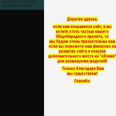
Модели по Ожиганову
Праздники, обереги
Дорогие друзья,
если вам понравился сайт, и вы
хотите стать частью нашего
ОбщеНародного проекта, то
мы
будем очень признательны вам
если вы поможете нам финасово на
развитие сайта и покупки
дополнительного места на "облаке
для размещения моделей!
Только благодаря Вам
мы существуем!
Спасибо.