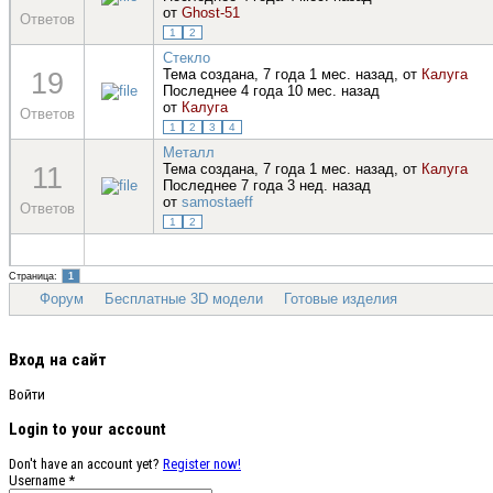
от
Ghost-51
Ответов
1
2
Стекло
19
Тема создана, 7 года 1 мес. назад, от
Калуга
Последнее 4 года 10 мес. назад
от
Калуга
Ответов
1
2
3
4
Металл
11
Тема создана, 7 года 1 мес. назад, от
Калуга
Последнее 7 года 3 нед. назад
от
samostaeff
Ответов
1
2
Страница:
1
Форум
Бесплатные 3D модели
Готовые изделия
Вход на сайт
Войти
Login to your account
Don't have an account yet?
Register now!
Username *