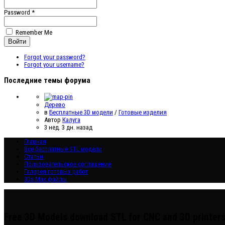
Password *
Remember Me
Forgot your password?
Forgot your username?
Последние темы форума
Дерево
в
Бесплатные 3D модели
/
Готовые изделия
Автор
Калуга
3 нед. 3 дн. назад
Главная
Все бесплатные STL модели
Статьи
Пользовательское соглашение
Галерея готовых работ
3Ds Max файлы
Free 3D Models download STL for CNC and 3D printer