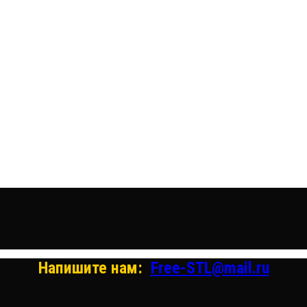
Напишите нам:
Free-STL@mail.ru
s