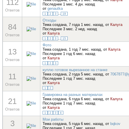
112
Последнее 1 мес. 4 дн. назад
от
genautka
Ответов
1
2
3
...
19
Отходы
84
Тема создана, 7 года 1 мес. назад, от
Калуга
Последнее 3 мес. 2 нед. назад
от
Калуга
Ответов
1
2
3
...
15
Фото
13
Тема создана, 1 год 7 мес. назад, от
Калуга
Последнее 1 год 6 мес. назад
от
Калуга
Ответов
1
2
3
куплю готовое вырезанное на станке
11
Тема создана, 2 года 5 мес. назад, от
7067877@g
Последнее 1 год 7 мес. назад
от
Калуга
Ответов
1
2
Гравировка на разных материалах
21
Тема создана, 6 года 6 мес. назад, от
Калуга
Последнее 1 год 7 мес. назад
от
Калуга
Ответов
1
2
3
4
Мои работы
3
Тема создана, 5 года 6 мес. назад, от
bqkov
Последнее 1 год 7 мес. назад