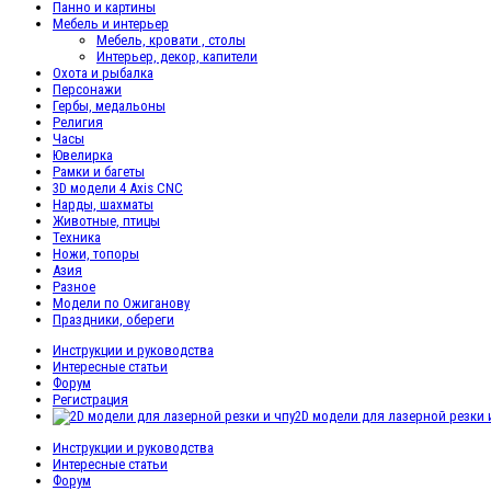
Панно и картины
Мебель и интерьер
Мебель, кровати , столы
Интерьер, декор, капители
Охота и рыбалка
Персонажи
Гербы, медальоны
Религия
Часы
Ювелирка
Рамки и багеты
3D модели 4 Axis CNC
Нарды, шахматы
Животные, птицы
Техника
Ножи, топоры
Азия
Разное
Модели по Ожиганову
Праздники, обереги
Инструкции и руководства
Интересные статьи
Форум
Регистрация
2D модели для лазерной резки 
Инструкции и руководства
Интересные статьи
Форум