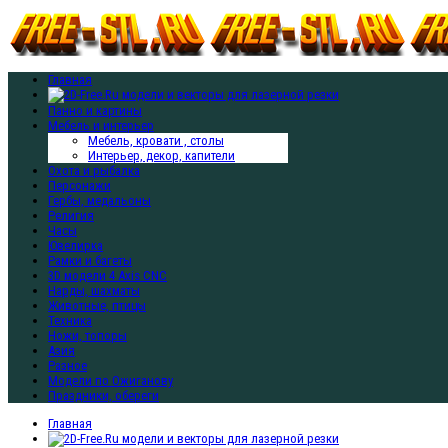
Главная
Панно и картины
Мебель и интерьер
Мебель, кровати , столы
Интерьер, декор, капители
Охота и рыбалка
Персонажи
Гербы, медальоны
Религия
Часы
Ювелирка
Рамки и багеты
3D модели 4 Axis CNC
Нарды, шахматы
Животные, птицы
Техника
Ножи, топоры
Азия
Разное
Модели по Ожиганову
Праздники, обереги
Главная