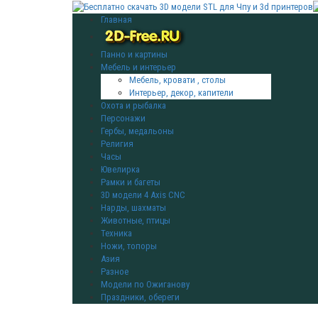
Главная
Панно и картины
Мебель и интерьер
Мебель, кровати , столы
Интерьер, декор, капители
Охота и рыбалка
Персонажи
Гербы, медальоны
Религия
Часы
Ювелирка
Рамки и багеты
3D модели 4 Axis CNC
Нарды, шахматы
Животные, птицы
Техника
Ножи, топоры
Азия
Разное
Модели по Ожиганову
Праздники, обереги