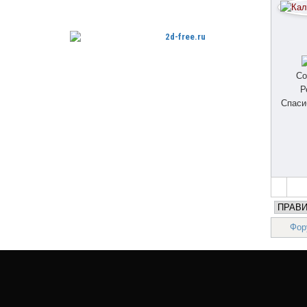
Со
Бесплатные 2D модели для резки
Р
на лазерном станке и ЧПУ
Спаси
Фор