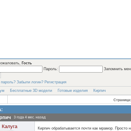
пожаловать,
Гость
Пароль:
Запомнить ме
 пароль?
Забыли логин?
Регистрация
ум
Бесплатные 3D модели
Готовые изделия
Кирпич
Страница
:
рпич
3 года 4 мес. назад
Калуга
Кирпич обрабатывается почти как мрамор. Просто 