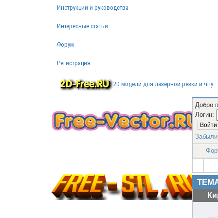
Инструкции и руководства
Интересные статьи
Форум
Регистрация
2D модели для лазерной резки и чпу
Добро 
Логин:
Бесплатные векторные
Забыли
изображения
Фор
ТЕМА
Ки
Бесплатные 3D модели для резки
на ЧПУ