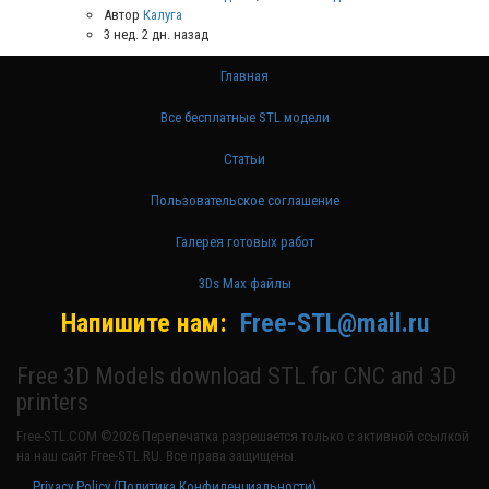
Автор
Калуга
3 нед. 2 дн. назад
Главная
Все бесплатные STL модели
Статьи
Пользовательское соглашение
Галерея готовых работ
3Ds Max файлы
Напишите нам:
Free-STL@mail.ru
Free 3D Models download STL for CNC and 3D
printers
Free-STL.COM ©2026 Перепечатка разрешается только с активной ссылкой
на наш сайт Free-STL.RU. Все права защищены.
Privacy Policy (Политика Конфиденциальности)