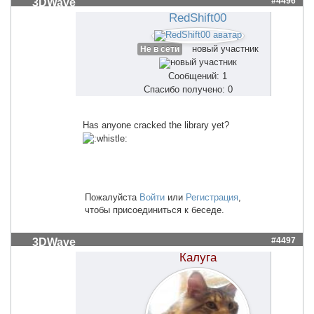
#4496
3DWave
RedShift00
новый участник
Не в сети
Сообщений: 1
Спасибо получено: 0
Has anyone cracked the library yet?
Пожалуйста
Войти
или
Регистрация
,
чтобы присоединиться к беседе.
#4497
3DWave
Калуга