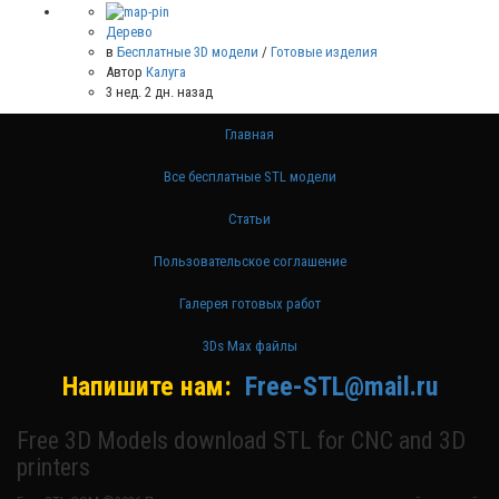
Дерево
в
Бесплатные 3D модели
/
Готовые изделия
Автор
Калуга
3 нед. 2 дн. назад
Главная
Все бесплатные STL модели
Статьи
Пользовательское соглашение
Галерея готовых работ
3Ds Max файлы
Напишите нам:
Free-STL@mail.ru
Free 3D Models download STL for CNC and 3D
printers