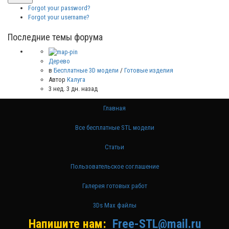
Forgot your password?
Forgot your username?
Последние темы форума
Дерево
в
Бесплатные 3D модели
/
Готовые изделия
Автор
Калуга
3 нед. 3 дн. назад
Главная
Все бесплатные STL модели
Статьи
Пользовательское соглашение
Галерея готовых работ
3Ds Max файлы
Напишите нам:
Free-STL@mail.ru