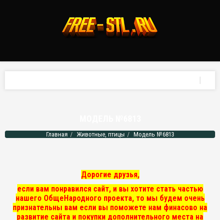
МОДЕЛЬ №6813
Главная
Животные, птицы
Модель №6813
Дорогие друзья,
если вам понравился сайт, и вы хотите стать частью
нашего ОбщеНародного проекта, то мы
будем очень
признательны вам если вы поможете нам финасово на
развитие сайта и покупки дополнительного места на