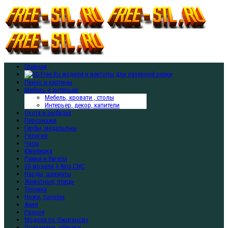
Главная
Панно и картины
Мебель и интерьер
Мебель, кровати , столы
Интерьер, декор, капители
Охота и рыбалка
Персонажи
Гербы, медальоны
Религия
Часы
Ювелирка
Рамки и багеты
3D модели 4 Axis CNC
Нарды, шахматы
Животные, птицы
Техника
Ножи, топоры
Азия
Разное
Модели по Ожиганову
Праздники, обереги