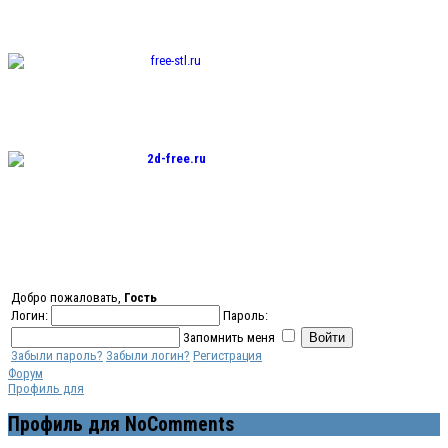
изображения
Бесплатные 3D
модели для
резки на ЧПУ
Бесплатные
2D модели для
резки на
лазерном
станке и ЧПУ
Добро пожаловать,
Гость
Логин:
Пароль:
Запомнить меня
Забыли пароль?
Забыли логин?
Регистрация
Форум
Профиль для
Профиль для NoComments