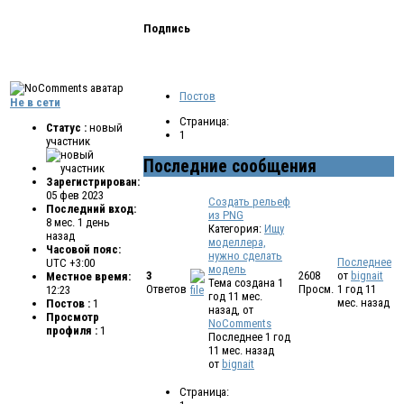
Подпись
Постов
Не в сети
Страница:
Статус :
новый
1
участник
Последние сообщения
Зарегистрирован:
05 фев 2023
Создать рельеф
Последний вход:
из PNG
8 мес. 1 день
Категория:
Ищу
назад
моделлера,
Часовой пояс:
нужно сделать
Последнее
UTC +3:00
модель
3
2608
от
bignait
Местное время:
Тема создана 1
Ответов
Просм.
1 год 11
12:23
год 11 мес.
мес. назад
Постов :
1
назад, от
Просмотр
NoComments
профиля :
1
Последнее 1 год
11 мес. назад
от
bignait
Страница: