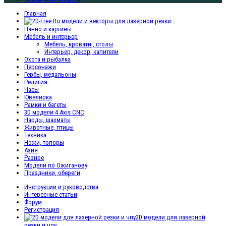
Главная
Панно и картины
Мебель и интерьер
Мебель, кровати , столы
Интерьер, декор, капители
Охота и рыбалка
Персонажи
Гербы, медальоны
Религия
Часы
Ювелирка
Рамки и багеты
3D модели 4 Axis CNC
Нарды, шахматы
Животные, птицы
Техника
Ножи, топоры
Азия
Разное
Модели по Ожиганову
Праздники, обереги
Инструкции и руководства
Интересные статьи
Форум
Регистрация
2D модели для лазерной
резки и чпу