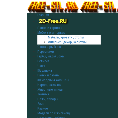
Главная
Панно и картины
Мебель и интерьер
Мебель, кровати , столы
Интерьер, декор, капители
Охота и рыбалка
Персонажи
Гербы, медальоны
Религия
Часы
Ювелирка
Рамки и багеты
3D модели 4 Axis CNC
Нарды, шахматы
Животные, птицы
Техника
Ножи, топоры
Азия
Разное
Модели по Ожиганову
Праздники, обереги