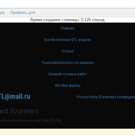
ум
Профиль для
Время создания страницы: 0.126 секунд
Главная
Все бесплатные STL модели
Статьи
Пользовательское соглашение
Галерея готовых работ
3Ds Max файлы
TL@mail.ru
Privacy Policy (Политика Конфиде
nd 3D printers
ой ссылкой на наш сайт Free-STL.RU.