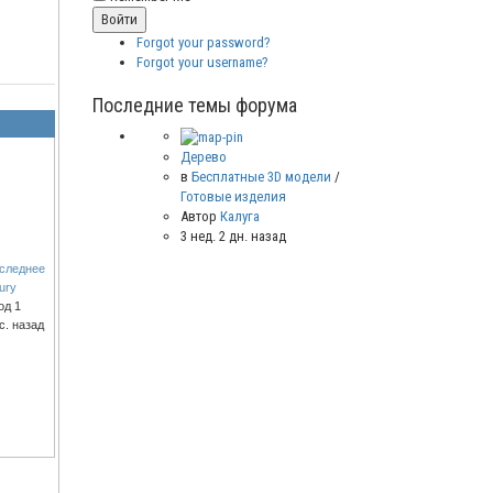
Forgot your password?
Forgot your username?
Последние темы форума
Дерево
в
Бесплатные 3D модели
/
Готовые изделия
Автор
Калуга
3 нед. 2 дн. назад
следнее
ury
од 1
с. назад