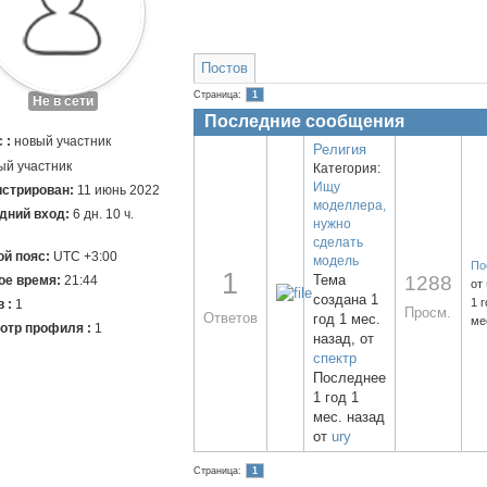
Постов
Страница:
1
Не в сети
Последние сообщения
 :
новый участник
Религия
Категория:
Ищу
истрирован:
11 июнь 2022
моделлера,
дний вход:
6 дн. 10 ч.
нужно
сделать
й пояс:
UTC +3:00
модель
По
1
Тема
1288
ое время:
21:44
от
создана 1
1 г
 :
1
Просм.
Ответов
год 1 мес.
ме
отр профиля :
1
назад, от
спектр
Последнее
1 год 1
мес. назад
от
ury
Страница:
1