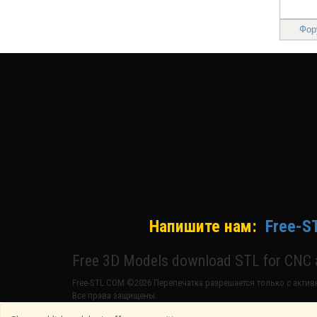
Фор
Напишите нам:
Free-S
Free 3D Models download STL for CNC a
Free-STL.COM ©2026 Перепечатка разрешается только с активн
Все права защищены.