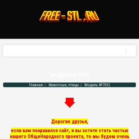
МОДЕЛЬ №7012
Главная
Животные, птицы
Модель №7012
Дорогие друзья,
если вам понравился сайт, и вы хотите стать частью
нашего ОбщеНародного проекта, то мы
будем очень