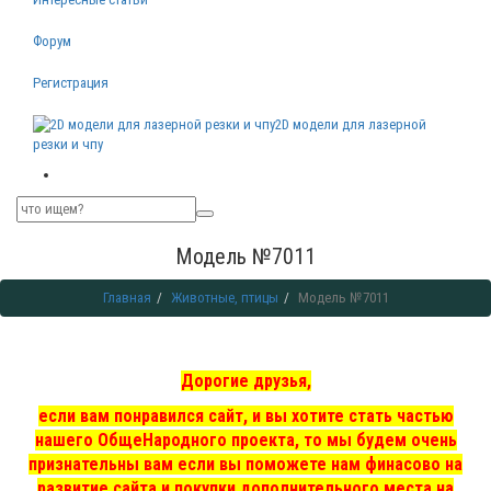
Форум
Регистрация
2D модели для лазерной
резки и чпу
Модель №7011
Главная
Животные, птицы
Модель №7011
Дорогие друзья,
если вам понравился сайт, и вы хотите стать частью
нашего ОбщеНародного проекта, то мы
будем очень
признательны вам если вы поможете нам финасово на
развитие сайта и покупки дополнительного места на