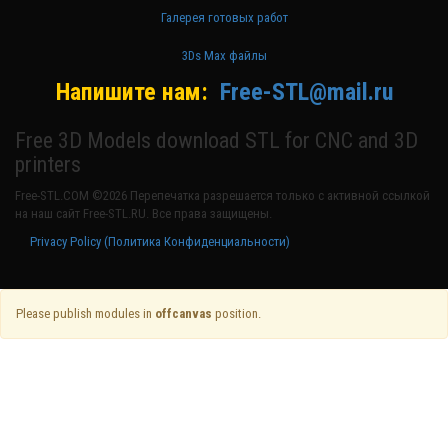
Галерея готовых работ
3Ds Max файлы
Напишите нам:
Free-STL@mail.ru
Free 3D Models download STL for CNC and 3D
printers
Free-STL.COM ©2026 Перепечатка разрешается только с активной ссылкой
на наш сайт Free-STL.RU. Все права защищены.
Privacy Policy (Политика Конфиденциальности)
Please publish modules in
offcanvas
position.