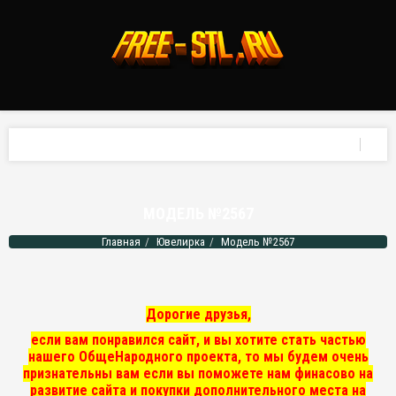
МОДЕЛЬ №2567
Главная
Ювелирка
Модель №2567
Дорогие друзья,
если вам понравился сайт, и вы хотите стать частью
нашего ОбщеНародного проекта, то мы
будем очень
признательны вам если вы поможете нам финасово на
развитие сайта и покупки дополнительного места на