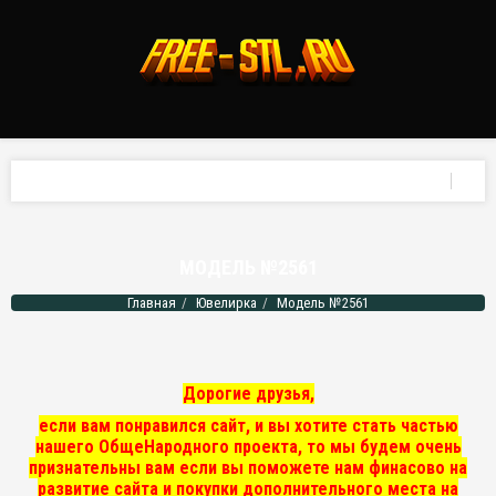
МОДЕЛЬ №2561
Главная
Ювелирка
Модель №2561
Дорогие друзья,
если вам понравился сайт, и вы хотите стать частью
нашего ОбщеНародного проекта, то мы
будем очень
признательны вам если вы поможете нам финасово на
развитие сайта и покупки дополнительного места на