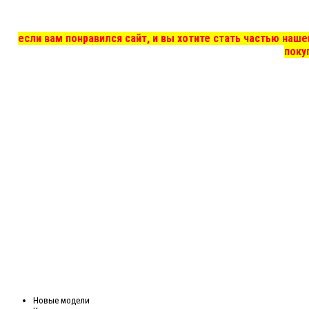
если вам понравился сайт, и вы хотите стать частью на
поку
Новые модели