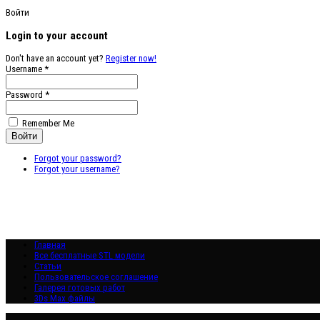
Войти
Login to your account
Don't have an account yet?
Register now!
Username *
Password *
Remember Me
Forgot your password?
Forgot your username?
Главная
Все бесплатные STL модели
Статьи
Пользовательское соглашение
Галерея готовых работ
3Ds Max файлы