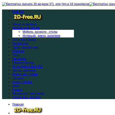
Главная
Панно и картины
Мебель и интерьер
Мебель, кровати , столы
Интерьер, декор, капители
Охота и рыбалка
Персонажи
Гербы, медальоны
Религия
Часы
Ювелирка
Рамки и багеты
3D модели 4 Axis CNC
Нарды, шахматы
Животные, птицы
Техника
Ножи, топоры
Азия
Разное
Модели по Ожиганову
Праздники, обереги
Главная