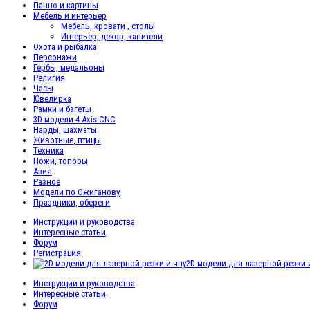
Панно и картины
Мебель и интерьер
Мебель, кровати , столы
Интерьер, декор, капители
Охота и рыбалка
Персонажи
Гербы, медальоны
Религия
Часы
Ювелирка
Рамки и багеты
3D модели 4 Axis CNC
Нарды, шахматы
Животные, птицы
Техника
Ножи, топоры
Азия
Разное
Модели по Ожиганову
Праздники, обереги
Инструкции и руководства
Интересные статьи
Форум
Регистрация
2D модели для лазерной резки 
Инструкции и руководства
Интересные статьи
Форум