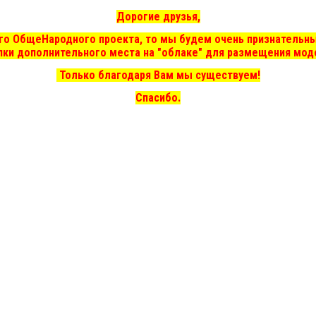
Дорогие друзья,
шего ОбщеНародного проекта, то мы
будем очень признательны
пки дополнительного места на "облаке" для размещения мод
Только благодаря Вам мы существуем!
Спасибо.