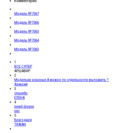
Комментарии
Модель №7067
Модель №7066
Модель №7065
Модель №7064
Модель №7063
1
ВСЕ СУПЕР
АРШАВИР
2
Модельки класные.А можно по отдельности выложить ?
Алексей
3
спасибо
ЕЛЕНА
4
ineed disgne
nmr
5
Благодаря
TRAIAN