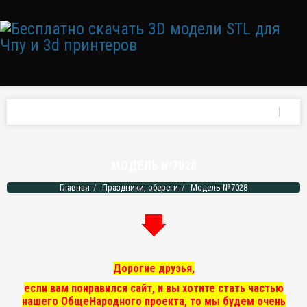
МОДЕЛЬ №7028
Главная
Праздники, обереги
Модель №7028
Дорогие друзья,
если вам понравился сайт, и вы хотите стать частью
нашего ОбщеНародного проекта, то мы
будем очень