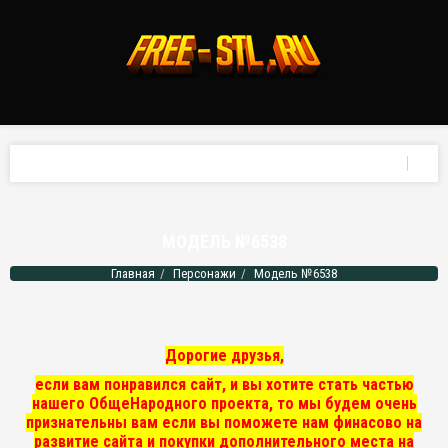
МОДЕЛЬ №6538
Главная
Персонажи
Модель №6538
Дорогие друзья,
если вам понравился сайт, и вы хотите стать частью
нашего ОбщеНародного проекта, то мы
будем очень
признательны вам если вы поможете нам финасово на
развитие сайта и покупки дополнительного места на