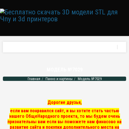
МОДЕЛЬ №7029
Главная
Панно и картины
Модель №7029
Дорогие друзья,
если вам понравился сайт, и вы хотите стать частью
нашего ОбщеНародного проекта, то мы
будем очень
признательны вам если вы поможете нам финасово на
развитие сайта и покупки дополнительного места на