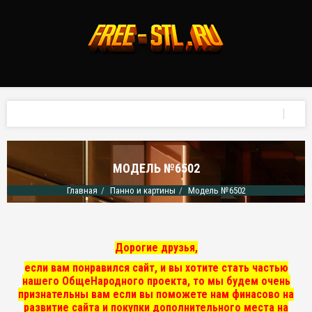
МОДЕЛЬ №6502
Главная
Панно и картины
Модель №6502
Дорогие друзья,
если вам понравился сайт, и вы хотите стать частью
нашего ОбщеНародного проекта, то мы
будем очень
признательны вам если вы поможете нам финасово на
развитие сайта и покупки дополнительного места на