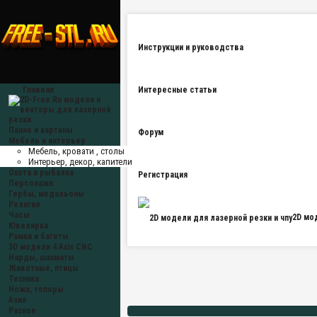
Инструкции и руководства
Главная
Интересные статьи
Панно и картины
Форум
Мебель и интерьер
Мебель, кровати , столы
Интерьер, декор, капители
Охота и рыбалка
Регистрация
Персонажи
Гербы, медальоны
Религия
Часы
2D мо
Ювелирка
Рамки и багеты
3D модели 4 Axis CNC
Нарды, шахматы
Животные, птицы
Техника
Ножи, топоры
Азия
Разное