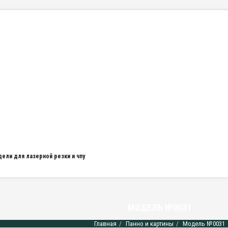
дели для лазерной резки и чпу
МОДЕЛЬ №0031
Главная
Панно и картины
Модель №0031