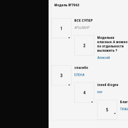
Модель №7063
ВСЕ СУПЕР
АРШАВИР
1
Модельки
класные.А можно
2
по отдельности
выложить ?
Алексей
спасибо
ЕЛЕНА
3
ineed disgne
nmr
4
Благ
TRAI
5