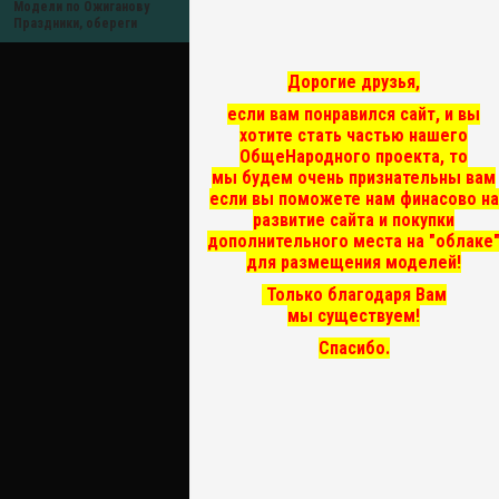
Модели по Ожиганову
Праздники, обереги
Дорогие друзья,
если вам понравился сайт, и вы
хотите стать частью нашего
ОбщеНародного проекта, то
мы
будем очень признательны вам
если вы поможете нам финасово на
развитие сайта и покупки
дополнительного места на "облаке
для размещения моделей!
Только благодаря Вам
мы существуем!
Спасибо.