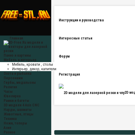
Инструкции и руководства
Главная
Интересные статьи
Панно и картины
Форум
Мебель и интерьер
Мебель, кровати , столы
Интерьер, декор, капители
Охота и рыбалка
Регистрация
Персонажи
Гербы, медальоны
Религия
Часы
2D мо
Ювелирка
Рамки и багеты
3D модели 4 Axis CNC
Нарды, шахматы
Животные, птицы
Техника
Ножи, топоры
Азия
Разное