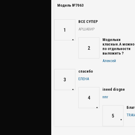
Модель №7063
ВСЕ СУПЕР
АРШАВИР
1
Модельки
класные.А можно
2
по отдельности
выложить ?
Алексей
спасибо
ЕЛЕНА
3
ineed disgne
nmr
4
Благ
TRAI
5