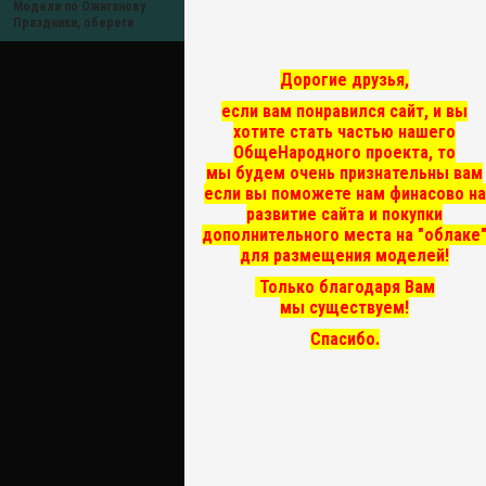
Модели по Ожиганову
Праздники, обереги
Дорогие друзья,
если вам понравился сайт, и вы
хотите стать частью нашего
ОбщеНародного проекта, то
мы
будем очень признательны вам
если вы поможете нам финасово на
развитие сайта и покупки
дополнительного места на "облаке
для размещения моделей!
Только благодаря Вам
мы существуем!
Спасибо.