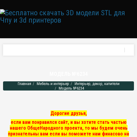
МОДЕЛЬ №6234
Главная
Мебель и интерьер
Интерьер, декор, капители
Модель №6234
Дорогие друзья,
если вам понравился сайт, и вы хотите стать частью
нашего ОбщеНародного проекта, то мы
будем очень
признательны вам если вы поможете нам финасово на