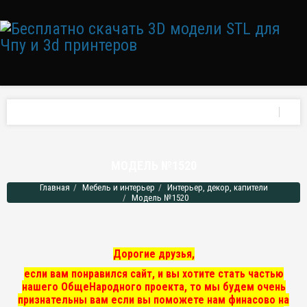
МОДЕЛЬ №1520
Главная
Мебель и интерьер
Интерьер, декор, капители
Модель №1520
Дорогие друзья,
если вам понравился сайт, и вы хотите стать частью
нашего ОбщеНародного проекта, то мы
будем очень
признательны вам если вы поможете нам финасово на