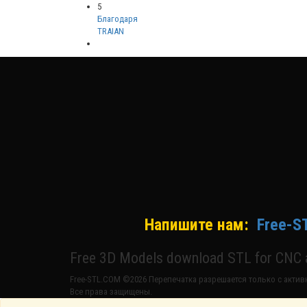
5
Благодаря
TRAIAN
Напишите нам:
Free-S
Free 3D Models download STL for CNC a
Free-STL.COM ©2026 Перепечатка разрешается только с активн
Все права защищены.