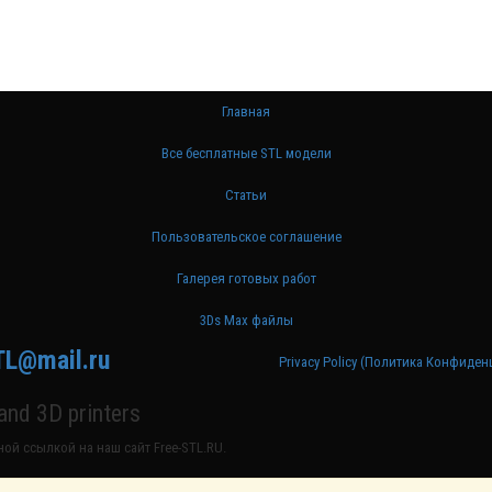
Главная
Все бесплатные STL модели
Статьи
Пользовательское соглашение
Галерея готовых работ
3Ds Max файлы
TL@mail.ru
Privacy Policy (Политика Конфиде
nd 3D printers
ой ссылкой на наш сайт Free-STL.RU.