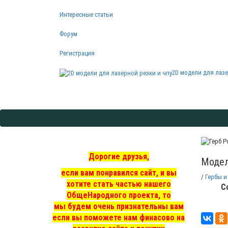
Интересные статьи
Форум
Регистрация
2D модели для лазе
Дорогие друзья,
Модел
если вам понравился сайт, и вы
/
Гербы и
хотите стать частью нашего
С
ОбщеНародного проекта, то
мы
будем очень признательны вам
если вы поможете нам финасово на