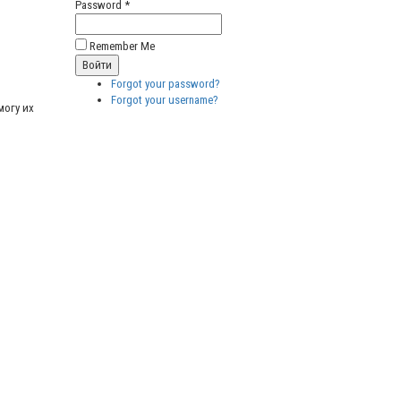
Password *
Remember Me
Forgot your password?
Forgot your username?
могу их