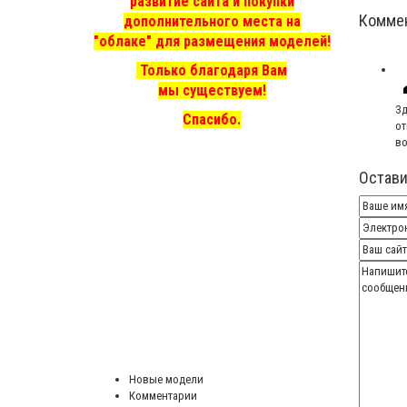
развитие сайта и покупки
Комме
дополнительного места на
"облаке" для размещения моделей!
Только благодаря Вам
мы существуем!
Зд
Спасибо.
от
во
Остави
Новые модели
Комментарии