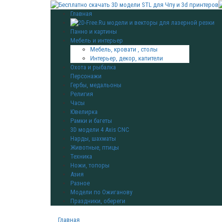
Главная
Панно и картины
Мебель и интерьер
Мебель, кровати , столы
Интерьер, декор, капители
Охота и рыбалка
Персонажи
Гербы, медальоны
Религия
Часы
Ювелирка
Рамки и багеты
3D модели 4 Axis CNC
Нарды, шахматы
Животные, птицы
Техника
Ножи, топоры
Азия
Разное
Модели по Ожиганову
Праздники, обереги
Главная