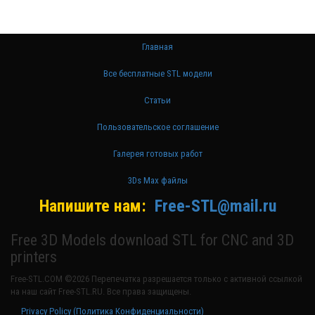
Главная
Все бесплатные STL модели
Статьи
Пользовательское соглашение
Галерея готовых работ
3Ds Max файлы
Напишите нам:
Free-STL@mail.ru
Free 3D Models download STL for CNC and 3D
printers
Free-STL.COM ©2026 Перепечатка разрешается только с активной ссылкой
на наш сайт Free-STL.RU. Все права защищены.
Privacy Policy (Политика Конфиденциальности)