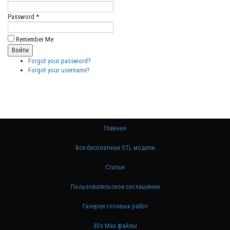
Password *
Remember Me
Forgot your password?
Forgot your username?
Главная
Все бесплатные STL модели
Статьи
Пользовательское соглашение
Галерея готовых работ
3Ds Max файлы